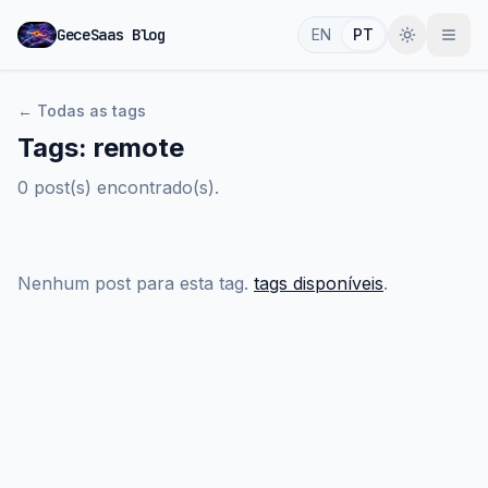
GeceSaas Blog
EN
PT
←
Todas as tags
Tags
:
remote
0 post(s) encontrado(s).
Nenhum post para esta tag.
tags disponíveis
.