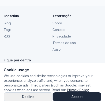
Conteúdo
Informação
Blog
Sobre
Tags
Contato
RSS
Privacidade
Termos de uso
Aviso
Fique por dentro
Cookie usage
Ver todos os artigos
We use cookies and similar technologies to improve your
experience, analyze traffic and, when you consent, to
personalize ads. Third parties (such as Google) may set
cookies when ads are served. Read our
Privacy Policy
.
©
2026
GeceSaas Blog
.
Conteúdo informativo. Imagens:
Unsplash
.
Decline
Accept